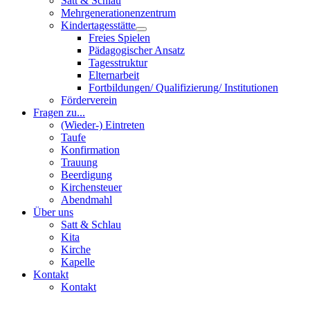
Satt & Schlau
Mehrgenerationenzentrum
Kindertagesstätte
Freies Spielen
Pädagogischer Ansatz
Tagesstruktur
Elternarbeit
Fortbildungen/ Qualifizierung/ Institutionen
Förderverein
Fragen zu...
(Wieder-) Eintreten
Taufe
Konfirmation
Trauung
Beerdigung
Kirchensteuer
Abendmahl
Über uns
Satt & Schlau
Kita
Kirche
Kapelle
Kontakt
Kontakt