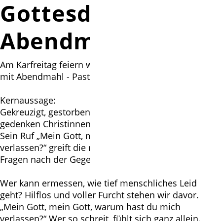
Gottesdienst mit
Abendmahl
Am Karfreitag feiern wir um 10.00 Uhr Gottesdienst
mit Abendmahl - Pastor Peer-Detlev Schladebusch
Kernaussage:
Gekreuzigt, gestorben und begraben: am Karfreitag
gedenken Christinnen und Christen des Todes Jesu.
Sein Ruf „Mein Gott, mein Gott, warum hast du mich
verlassen?“ greift die mit diesem Tag verbundenen
Fragen nach der Gegenwart Gottes im Leiden auf.
Wer kann ermessen, wie tief menschliches Leid
geht? Hilflos und voller Furcht stehen wir davor.
„Mein Gott, mein Gott, warum hast du mich
verlassen?“ Wer so schreit, fühlt sich ganz allein.