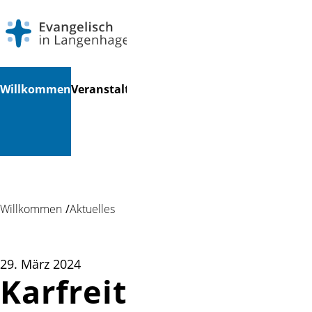
Navigation
Suchen
Willkommen
Veranstaltungen
Gottesdienste
Angebote
Au
überspringen
für ...
...
Willkommen
Aktuelles
29. März 2024
Karfreitag -