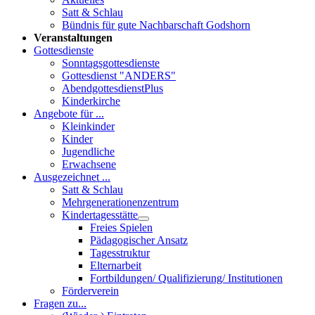
Satt & Schlau
Bündnis für gute Nachbarschaft Godshorn
Veranstaltungen
Gottesdienste
Sonntagsgottesdienste
Gottesdienst "ANDERS"
AbendgottesdienstPlus
Kinderkirche
Angebote für ...
Kleinkinder
Kinder
Jugendliche
Erwachsene
Ausgezeichnet ...
Satt & Schlau
Mehrgenerationenzentrum
Kindertagesstätte
Freies Spielen
Pädagogischer Ansatz
Tagesstruktur
Elternarbeit
Fortbildungen/ Qualifizierung/ Institutionen
Förderverein
Fragen zu...