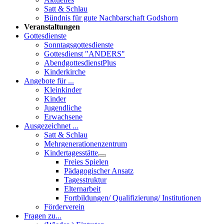
Satt & Schlau
Bündnis für gute Nachbarschaft Godshorn
Veranstaltungen
Gottesdienste
Sonntagsgottesdienste
Gottesdienst "ANDERS"
AbendgottesdienstPlus
Kinderkirche
Angebote für ...
Kleinkinder
Kinder
Jugendliche
Erwachsene
Ausgezeichnet ...
Satt & Schlau
Mehrgenerationenzentrum
Kindertagesstätte
Freies Spielen
Pädagogischer Ansatz
Tagesstruktur
Elternarbeit
Fortbildungen/ Qualifizierung/ Institutionen
Förderverein
Fragen zu...