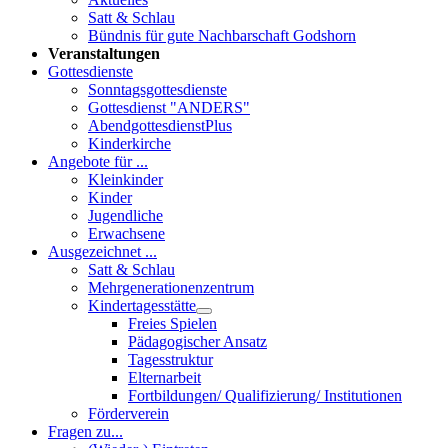
Satt & Schlau
Bündnis für gute Nachbarschaft Godshorn
Veranstaltungen
Gottesdienste
Sonntagsgottesdienste
Gottesdienst "ANDERS"
AbendgottesdienstPlus
Kinderkirche
Angebote für ...
Kleinkinder
Kinder
Jugendliche
Erwachsene
Ausgezeichnet ...
Satt & Schlau
Mehrgenerationenzentrum
Kindertagesstätte
Freies Spielen
Pädagogischer Ansatz
Tagesstruktur
Elternarbeit
Fortbildungen/ Qualifizierung/ Institutionen
Förderverein
Fragen zu...