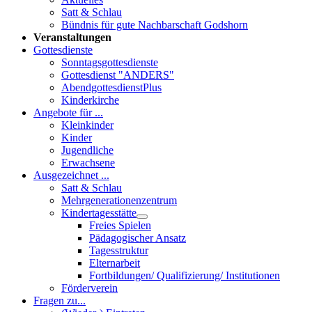
Satt & Schlau
Bündnis für gute Nachbarschaft Godshorn
Veranstaltungen
Gottesdienste
Sonntagsgottesdienste
Gottesdienst "ANDERS"
AbendgottesdienstPlus
Kinderkirche
Angebote für ...
Kleinkinder
Kinder
Jugendliche
Erwachsene
Ausgezeichnet ...
Satt & Schlau
Mehrgenerationenzentrum
Kindertagesstätte
Freies Spielen
Pädagogischer Ansatz
Tagesstruktur
Elternarbeit
Fortbildungen/ Qualifizierung/ Institutionen
Förderverein
Fragen zu...