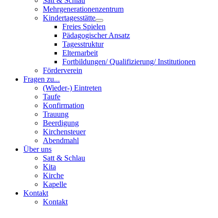
Satt & Schlau
Mehrgenerationenzentrum
Kindertagesstätte
Freies Spielen
Pädagogischer Ansatz
Tagesstruktur
Elternarbeit
Fortbildungen/ Qualifizierung/ Institutionen
Förderverein
Fragen zu...
(Wieder-) Eintreten
Taufe
Konfirmation
Trauung
Beerdigung
Kirchensteuer
Abendmahl
Über uns
Satt & Schlau
Kita
Kirche
Kapelle
Kontakt
Kontakt