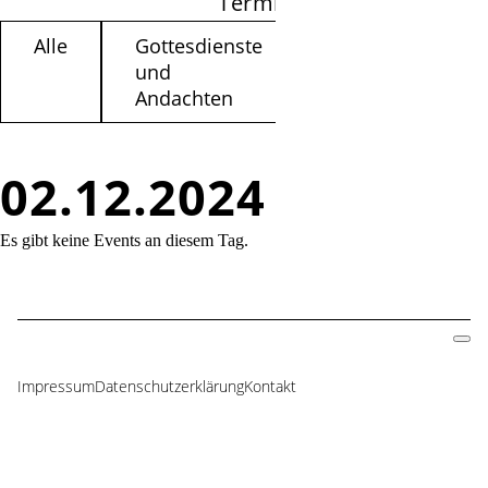
Termine filtern
Alle
Gottesdienste
Kinder /
und
Jugendliche
Andachten
02.12.2024
Es gibt keine Events an diesem Tag.
Impressum
Datenschutzerklärung
Kontakt
Navigation
überspringen