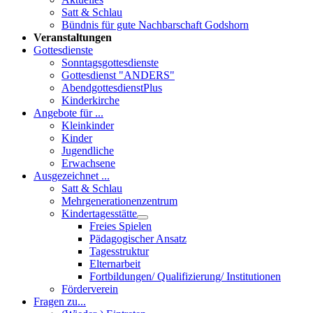
Satt & Schlau
Bündnis für gute Nachbarschaft Godshorn
Veranstaltungen
Gottesdienste
Sonntagsgottesdienste
Gottesdienst "ANDERS"
AbendgottesdienstPlus
Kinderkirche
Angebote für ...
Kleinkinder
Kinder
Jugendliche
Erwachsene
Ausgezeichnet ...
Satt & Schlau
Mehrgenerationenzentrum
Kindertagesstätte
Freies Spielen
Pädagogischer Ansatz
Tagesstruktur
Elternarbeit
Fortbildungen/ Qualifizierung/ Institutionen
Förderverein
Fragen zu...