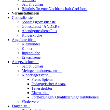
Satt & Schlau
Bündnis für gute Nachbarschaft Godshorn
Veranstaltungen
Gottesdienste
Sonntagsgottesdienste
Gottesdienst "ANDERS"
AbendgottesdienstPlus
Kinderkirche
Angebote für ...
Kleinkinder
Kinder
Jugendliche
Erwachsene
Ausgezeichnet ...
Satt & Schlau
Mehrgenerationenzentrum
Kindertagesstätte
Freies Spielen
Pädagogischer Ansatz
Tagesstruktur
Elternarbeit
Fortbildungen/ Qualifizierung/ Institutionen
Förderverein
Fragen zu...