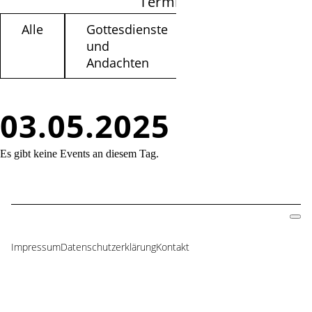
Termine filtern
Alle
Gottesdienste
Kinder /
und
Jugendliche
Andachten
03.05.2025
Es gibt keine Events an diesem Tag.
Impressum
Datenschutzerklärung
Kontakt
Navigation
überspringen