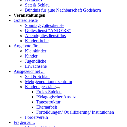
Satt & Schlau
Bündnis für gute Nachbarschaft Godshorn
Veranstaltungen
Gottesdienste
Sonntagsgottesdienste
Gottesdienst "ANDERS"
AbendgottesdienstPlus
Kinderkirche
Angebote für ...
Kleinkinder
Kinder
Jugendliche
Erwachsene
Ausgezeichnet ...
Satt & Schlau
Mehrgenerationenzentrum
Kindertagesstätte
Freies Spielen
Pädagogischer Ansatz
Tagesstruktur
Elternarbeit
Fortbildungen/ Qualifizierung/ Institutionen
Förderverein
Fragen zu...