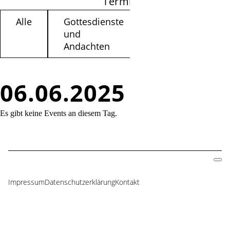
Termine filtern
Alle
Gottesdienste
Kinder /
und
Jugendliche
Andachten
06.06.2025
Es gibt keine Events an diesem Tag.
Impressum
Datenschutzerklärung
Kontakt
Navigation
überspringen