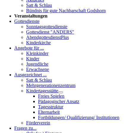
Satt & Schlau
Bündnis für gute Nachbarschaft Godshorn
Veranstaltungen
Gottesdienste
Sonntagsgottesdienste
Gottesdienst "ANDERS"
AbendgottesdienstPlus
Kinderkirche
Angebote für ...
Kleinkinder
Kinder
Jugendliche
Erwachsene
Ausgezeichnet ...
Satt & Schlau
Mehrgenerationenzentrum
Kindertagesstätte
Freies Spielen
Pädagogischer Ansatz
Tagesstruktur
Elternarbeit
Fortbildungen/ Qualifizierung/ Institutionen
Förderverein
Fragen zu...