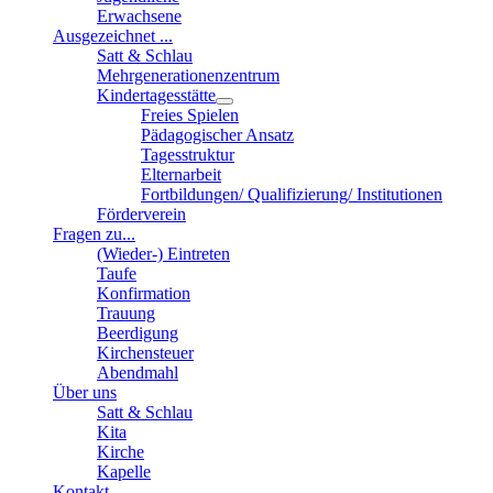
Erwachsene
Ausgezeichnet ...
Satt & Schlau
Mehrgenerationenzentrum
Kindertagesstätte
Freies Spielen
Pädagogischer Ansatz
Tagesstruktur
Elternarbeit
Fortbildungen/ Qualifizierung/ Institutionen
Förderverein
Fragen zu...
(Wieder-) Eintreten
Taufe
Konfirmation
Trauung
Beerdigung
Kirchensteuer
Abendmahl
Über uns
Satt & Schlau
Kita
Kirche
Kapelle
Kontakt