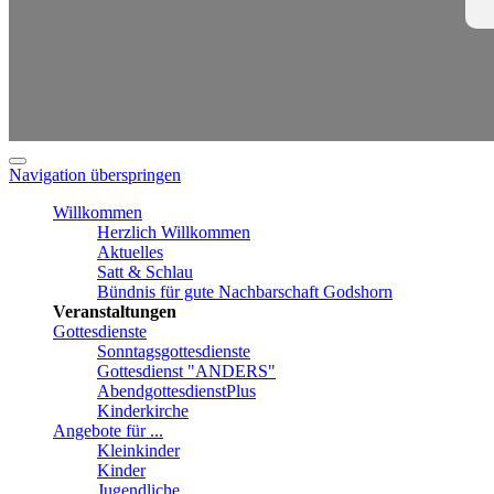
Navigation überspringen
Willkommen
Herzlich Willkommen
Aktuelles
Satt & Schlau
Bündnis für gute Nachbarschaft Godshorn
Veranstaltungen
Gottesdienste
Sonntagsgottesdienste
Gottesdienst "ANDERS"
AbendgottesdienstPlus
Kinderkirche
Angebote für ...
Kleinkinder
Kinder
Jugendliche