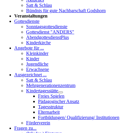
Satt & Schlau
Bündnis für gute Nachbarschaft Godshorn
Veranstaltungen
Gottesdienste
Sonntagsgottesdienste
Gottesdienst "ANDERS"
AbendgottesdienstPlus
Kinderkirche
Angebote für ...
Kleinkinder
Kinder
Jugendliche
Erwachsene
Ausgezeichnet ...
Satt & Schlau
Mehrgenerationenzentrum
Kindertagesstätte
Freies Spielen
Pädagogischer Ansatz
Tagesstruktur
Elternarbeit
Fortbildungen/ Qualifizierung/ Institutionen
Förderverein
Fragen zu...