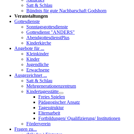
Satt & Schlau
Bündnis für gute Nachbarschaft Godshorn
Veranstaltungen
Gottesdienste
Sonntagsgottesdienste
Gottesdienst "ANDERS"
AbendgottesdienstPlus
Kinderkirche
Angebote für ...
Kleinkinder
Kinder
Jugendliche
Erwachsene
Ausgezeichnet ...
Satt & Schlau
Mehrgenerationenzentrum
Kindertagesstätte
Freies Spielen
Pädagogischer Ansatz
Tagesstruktur
Elternarbeit
Fortbildungen/ Qualifizierung/ Institutionen
Förderverein
Fragen zu...