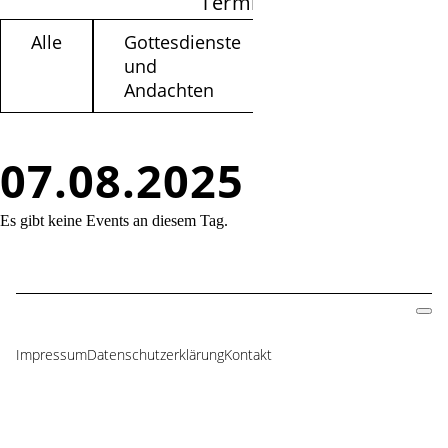
Termine filtern
Alle
Gottesdienste
Kinder /
und
Jugendliche
Andachten
07.08.2025
Es gibt keine Events an diesem Tag.
Impressum
Datenschutzerklärung
Kontakt
Navigation
überspringen