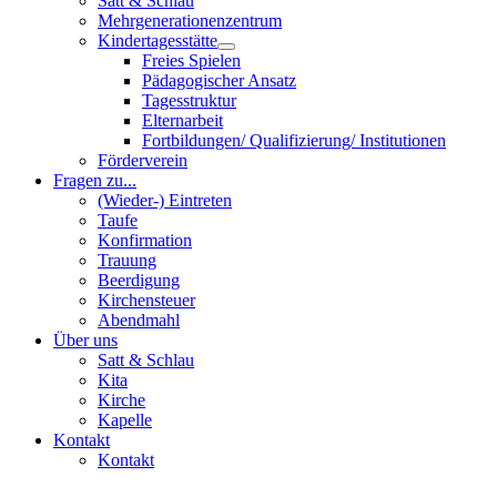
Satt & Schlau
Mehrgenerationenzentrum
Kindertagesstätte
Freies Spielen
Pädagogischer Ansatz
Tagesstruktur
Elternarbeit
Fortbildungen/ Qualifizierung/ Institutionen
Förderverein
Fragen zu...
(Wieder-) Eintreten
Taufe
Konfirmation
Trauung
Beerdigung
Kirchensteuer
Abendmahl
Über uns
Satt & Schlau
Kita
Kirche
Kapelle
Kontakt
Kontakt