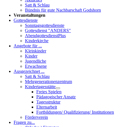
Satt & Schlau
Bündnis für gute Nachbarschaft Godshorn
Veranstaltungen
Gottesdienste
Sonntagsgottesdienste
Gottesdienst "ANDERS"
AbendgottesdienstPlus
Kinderkirche
Angebote für ...
Kleinkinder
Kinder
Jugendliche
Erwachsene
Ausgezeichnet ...
Satt & Schlau
Mehrgenerationenzentrum
Kindertagesstätte
Freies Spielen
Pädagogischer Ansatz
Tagesstruktur
Elternarbeit
Fortbildungen/ Qualifizierung/ Institutionen
Förderverein
Fragen zu...