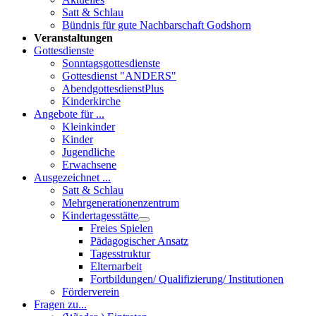
Satt & Schlau
Bündnis für gute Nachbarschaft Godshorn
Veranstaltungen
Gottesdienste
Sonntagsgottesdienste
Gottesdienst "ANDERS"
AbendgottesdienstPlus
Kinderkirche
Angebote für ...
Kleinkinder
Kinder
Jugendliche
Erwachsene
Ausgezeichnet ...
Satt & Schlau
Mehrgenerationenzentrum
Kindertagesstätte
Freies Spielen
Pädagogischer Ansatz
Tagesstruktur
Elternarbeit
Fortbildungen/ Qualifizierung/ Institutionen
Förderverein
Fragen zu...