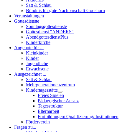
Satt & Schlau
Bündnis für gute Nachbarschaft Godshorn
Veranstaltungen
Gottesdienste
Sonntagsgottesdienste
Gottesdienst "ANDERS"
AbendgottesdienstPlus
Kinderkirche
Angebote für ...
Kleinkinder
Kinder
Jugendliche
Erwachsene
Ausgezeichnet ...
Satt & Schlau
Mehrgenerationenzentrum
Kindertagesstätte
Freies Spielen
Pädagogischer Ansatz
Tagesstruktur
Elternarbeit
Fortbildungen/ Qualifizierung/ Institutionen
Förderverein
Fragen zu...