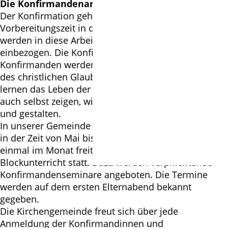
Die Konfirmandenarbeit
Der Konfirmation geht eine einjährige
Vorbereitungszeit in der Gruppe voraus. Eltern
werden in diese Arbeit durch Elternabende
einbezogen. Die Konfirmandinnen und
Konfirmanden werden mit grundlegenden Aussagen
des christlichen Glaubens vertraut gemacht und
lernen das Leben der Gemeinde kennen. Sie sollen
auch selbst zeigen, wie sie ihren Glauben verstehen
und gestalten.
In unserer Gemeinde findet die Konfirmandenarbeit
in der Zeit von Mai bis April des nächsten Jahres
einmal im Monat freitags von 15.30 – 18.30 Uhr als
Blockunterricht statt. Dazu werden verpflichtende
Konfirmandenseminare angeboten. Die Termine
werden auf dem ersten Elternabend bekannt
gegeben.
Die Kirchengemeinde freut sich über jede
Anmeldung der Konfirmandinnen und