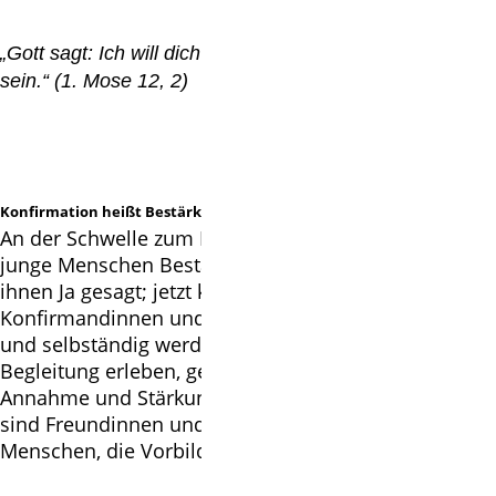
„Gott sagt: Ich will dich segnen, und du sollst ein Segen
sein.“ (1. Mose 12, 2)
Konfirmation hei
ßt Best
ärkung
An der Schwelle zum Erwachsenwerden erfahren
junge Menschen Bestärkung. In der Taufe hat Gott zu
ihnen Ja gesagt; jetzt kommt es auf ihr eigens Ja an.
Konfirmandinnen und Konfirmanden sollen mündig
und selbständig werden, Gemeinschaft und
Begleitung erleben, gesegnet und beschenkt werden,
Annahme und Stärkung erfahren. Auf diesem Weg
sind Freundinnen und Freunde notwendig,
Menschen, die Vorbild sind und verständig begleiten.