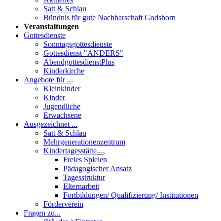
Satt & Schlau
Bündnis für gute Nachbarschaft Godshorn
Veranstaltungen
Gottesdienste
Sonntagsgottesdienste
Gottesdienst "ANDERS"
AbendgottesdienstPlus
Kinderkirche
Angebote für ...
Kleinkinder
Kinder
Jugendliche
Erwachsene
Ausgezeichnet ...
Satt & Schlau
Mehrgenerationenzentrum
Kindertagesstätte
Freies Spielen
Pädagogischer Ansatz
Tagesstruktur
Elternarbeit
Fortbildungen/ Qualifizierung/ Institutionen
Förderverein
Fragen zu...