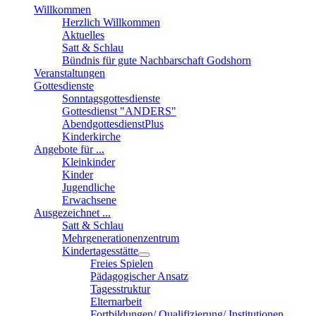
Willkommen
Herzlich Willkommen
Aktuelles
Satt & Schlau
Bündnis für gute Nachbarschaft Godshorn
Veranstaltungen
Gottesdienste
Sonntagsgottesdienste
Gottesdienst "ANDERS"
AbendgottesdienstPlus
Kinderkirche
Angebote für ...
Kleinkinder
Kinder
Jugendliche
Erwachsene
Ausgezeichnet ...
Satt & Schlau
Mehrgenerationenzentrum
Kindertagesstätte
Freies Spielen
Pädagogischer Ansatz
Tagesstruktur
Elternarbeit
Fortbildungen/ Qualifizierung/ Institutionen