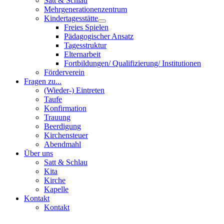
Satt & Schlau
Mehrgenerationenzentrum
Kindertagesstätte
Freies Spielen
Pädagogischer Ansatz
Tagesstruktur
Elternarbeit
Fortbildungen/ Qualifizierung/ Institutionen
Förderverein
Fragen zu...
(Wieder-) Eintreten
Taufe
Konfirmation
Trauung
Beerdigung
Kirchensteuer
Abendmahl
Über uns
Satt & Schlau
Kita
Kirche
Kapelle
Kontakt
Kontakt