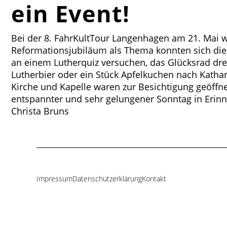
ein Event!
Bei der 8. FahrKultTour Langenhagen am 21. Mai w
Reformationsjubiläum als Thema konnten sich die 
an einem Lutherquiz versuchen, das Glücksrad dreh
Lutherbier oder ein Stück Apfelkuchen nach Kathari
Kirche und Kapelle waren zur Besichtigung geöffnet
entspannter und sehr gelungener Sonntag in Erin
Christa Bruns
Impressum
Datenschutzerklärung
Kontakt
Navigation
überspringen