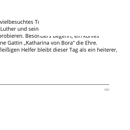
 vielbesuchtes Tourenziel. Mit dem
 Luther und seine Weggefährten informieren, sich
probieren. Besonders begehrt, ein kühles
ne Gattin „Katharina von Bora“ die Ehre.
ßigen Helfer bleibt dieser Tag als ein heiterer,