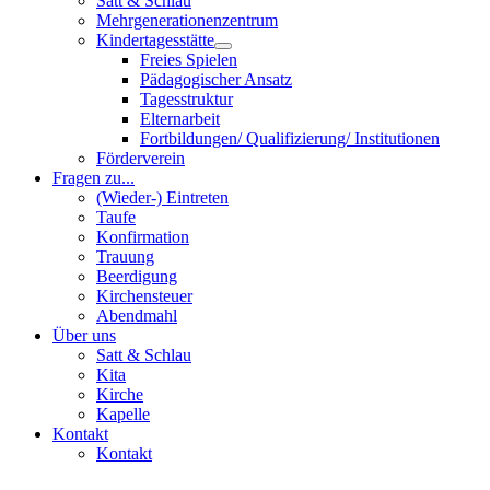
Satt & Schlau
Mehrgenerationenzentrum
Kindertagesstätte
Freies Spielen
Pädagogischer Ansatz
Tagesstruktur
Elternarbeit
Fortbildungen/ Qualifizierung/ Institutionen
Förderverein
Fragen zu...
(Wieder-) Eintreten
Taufe
Konfirmation
Trauung
Beerdigung
Kirchensteuer
Abendmahl
Über uns
Satt & Schlau
Kita
Kirche
Kapelle
Kontakt
Kontakt