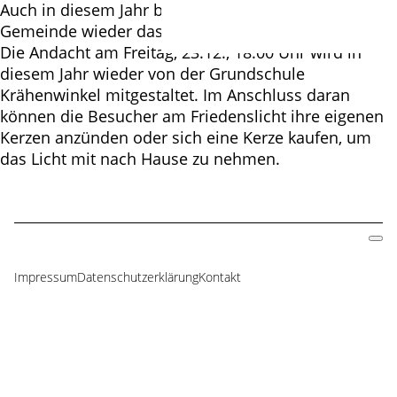
Auch in diesem Jahr bekommt die Matthias-Claudius-
Gemeinde wieder das Friedenslicht aus Stadl-Paura.
Die Andacht am Freitag, 23.12., 18.00 Uhr wird in
diesem Jahr wieder von der Grundschule
Krähenwinkel mitgestaltet. Im Anschluss daran
können die Besucher am Friedenslicht ihre eigenen
Kerzen anzünden oder sich eine Kerze kaufen, um
das Licht mit nach Hause zu nehmen.
Impressum
Datenschutzerklärung
Kontakt
Navigation
überspringen