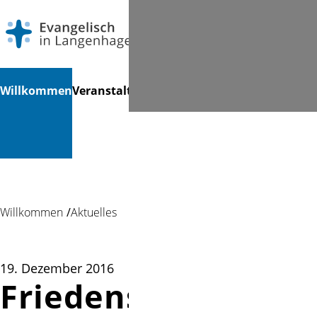
Navigation
Suchen
Willkommen
Veranstaltungen
Gottesdienste
Angebote
Au
überspringen
für ...
...
Willkommen
Aktuelles
19. Dezember 2016
Friedenslicht 2016