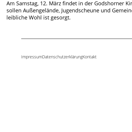
Am Samstag, 12. März findet in der Godshorner Ki
sollen Außengelände, Jugendscheune und Gemeinde
leibliche Wohl ist gesorgt.
Impressum
Datenschutzerklärung
Kontakt
Navigation
überspringen