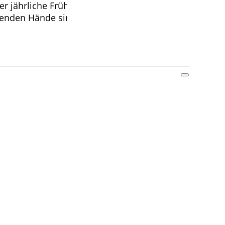
 jährliche Frühjahrsputz statt. An diesem Tag
fenden Hände sind herzlich willkommen. Für das