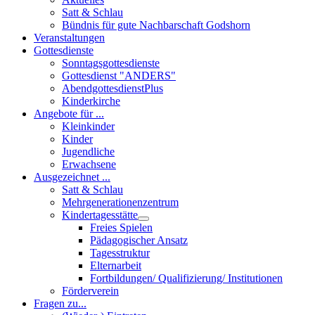
Satt & Schlau
Bündnis für gute Nachbarschaft Godshorn
Veranstaltungen
Gottesdienste
Sonntagsgottesdienste
Gottesdienst "ANDERS"
AbendgottesdienstPlus
Kinderkirche
Angebote für ...
Kleinkinder
Kinder
Jugendliche
Erwachsene
Ausgezeichnet ...
Satt & Schlau
Mehrgenerationenzentrum
Kindertagesstätte
Freies Spielen
Pädagogischer Ansatz
Tagesstruktur
Elternarbeit
Fortbildungen/ Qualifizierung/ Institutionen
Förderverein
Fragen zu...