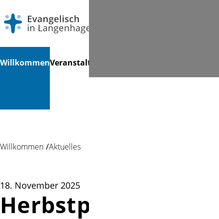
Navigation
Suchen
Willkommen
Veranstaltungen
Gottesdienste
Angebote
Au
überspringen
für ...
...
Willkommen
Aktuelles
18. November 2025
Herbstputz