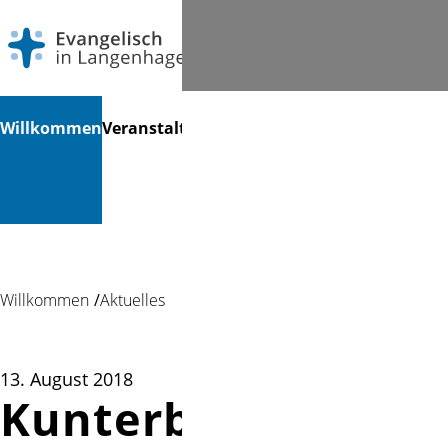
Navigation
Suchen
Willkommen
Veranstaltungen
Gottesdienste
Angebote
Au
überspringen
für ...
...
Willkommen
Aktuelles
13. August 2018
Kunterbunte