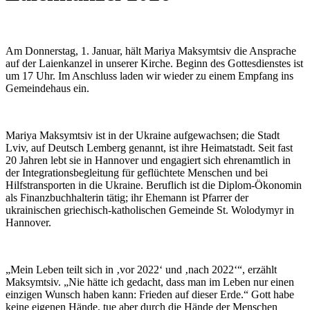
Am Donnerstag, 1. Januar, hält Mariya Maksymtsiv die Ansprache
auf der Laienkanzel in unserer Kirche. Beginn des Gottesdienstes ist
um 17 Uhr. Im Anschluss laden wir wieder zu einem Empfang ins
Gemeindehaus ein.
Mariya Maksymtsiv ist in der Ukraine aufgewachsen; die Stadt
Lviv, auf Deutsch Lemberg genannt, ist ihre Heimatstadt. Seit fast
20 Jahren lebt sie in Hannover und engagiert sich ehrenamtlich in
der Integrationsbegleitung für geflüchtete Menschen und bei
Hilfstransporten in die Ukraine. Beruflich ist die Diplom-Ökonomin
als Finanzbuchhalterin tätig; ihr Ehemann ist Pfarrer der
ukrainischen griechisch-katholischen Gemeinde St. Wolodymyr in
Hannover.
„Mein Leben teilt sich in ‚vor 2022‘ und ‚nach 2022‘“, erzählt
Maksymtsiv. „Nie hätte ich gedacht, dass man im Leben nur einen
einzigen Wunsch haben kann: Frieden auf dieser Erde.“ Gott habe
keine eigenen Hände, tue aber durch die Hände der Menschen