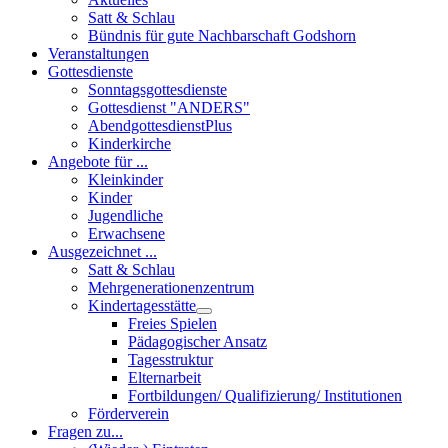
Satt & Schlau
Bündnis für gute Nachbarschaft Godshorn
Veranstaltungen
Gottesdienste
Sonntagsgottesdienste
Gottesdienst "ANDERS"
AbendgottesdienstPlus
Kinderkirche
Angebote für ...
Kleinkinder
Kinder
Jugendliche
Erwachsene
Ausgezeichnet ...
Satt & Schlau
Mehrgenerationenzentrum
Kindertagesstätte
Freies Spielen
Pädagogischer Ansatz
Tagesstruktur
Elternarbeit
Fortbildungen/ Qualifizierung/ Institutionen
Förderverein
Fragen zu...