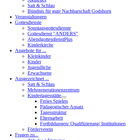
Satt & Schlau
Bündnis für gute Nachbarschaft Godshorn
Veranstaltungen
Gottesdienste
Sonntagsgottesdienste
Gottesdienst "ANDERS"
AbendgottesdienstPlus
Kinderkirche
Angebote für ...
Kleinkinder
Kinder
Jugendliche
Erwachsene
Ausgezeichnet ...
Satt & Schlau
Mehrgenerationenzentrum
Kindertagesstätte
Freies Spielen
Pädagogischer Ansatz
Tagesstruktur
Elternarbeit
Fortbildungen/ Qualifizierung/ Institutionen
Förderverein
Fragen zu...