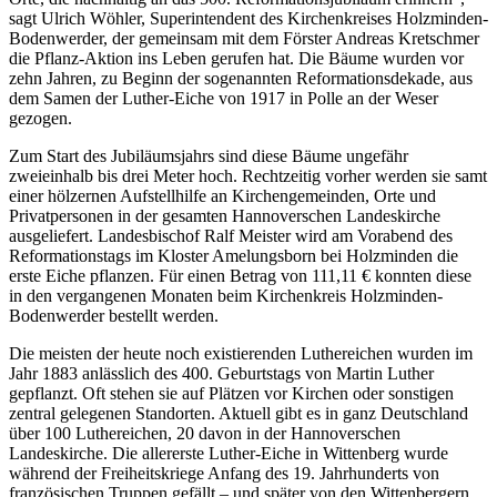
sagt Ulrich Wöhler, Superintendent des Kirchenkreises Holzminden-
Bodenwerder, der gemeinsam mit dem Förster Andreas Kretschmer
die Pflanz-Aktion ins Leben gerufen hat. Die Bäume wurden vor
zehn Jahren, zu Beginn der sogenannten Reformationsdekade, aus
dem Samen der Luther-Eiche von 1917 in Polle an der Weser
gezogen.
Zum Start des Jubiläumsjahrs sind diese Bäume ungefähr
zweieinhalb bis drei Meter hoch. Rechtzeitig vorher werden sie samt
einer hölzernen Aufstellhilfe an Kirchengemeinden, Orte und
Privatpersonen in der gesamten Hannoverschen Landeskirche
ausgeliefert. Landesbischof Ralf Meister wird am Vorabend des
Reformationstags im Kloster Amelungsborn bei Holzminden die
erste Eiche pflanzen. Für einen Betrag von 111,11 € konnten diese
in den vergangenen Monaten beim Kirchenkreis Holzminden-
Bodenwerder bestellt werden.
Die meisten der heute noch existierenden Luthereichen wurden im
Jahr 1883 anlässlich des 400. Geburtstags von Martin Luther
gepflanzt. Oft stehen sie auf Plätzen vor Kirchen oder sonstigen
zentral gelegenen Standorten. Aktuell gibt es in ganz Deutschland
über 100 Luthereichen, 20 davon in der Hannoverschen
Landeskirche. Die allererste Luther-Eiche in Wittenberg wurde
während der Freiheitskriege Anfang des 19. Jahrhunderts von
französischen Truppen gefällt – und später von den Wittenbergern