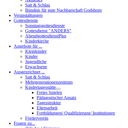
Satt & Schlau
Bündnis für gute Nachbarschaft Godshorn
Veranstaltungen
Gottesdienste
Sonntagsgottesdienste
Gottesdienst "ANDERS"
AbendgottesdienstPlus
Kinderkirche
Angebote für ...
Kleinkinder
Kinder
Jugendliche
Erwachsene
Ausgezeichnet ...
Satt & Schlau
Mehrgenerationenzentrum
Kindertagesstätte
Freies Spielen
Pädagogischer Ansatz
Tagesstruktur
Elternarbeit
Fortbildungen/ Qualifizierung/ Institutionen
Förderverein
Fragen zu...