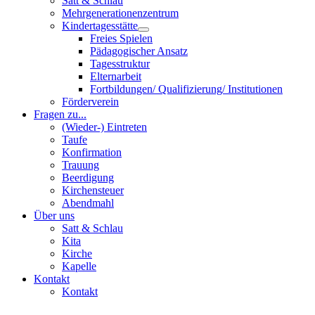
Satt & Schlau
Mehrgenerationenzentrum
Kindertagesstätte
Freies Spielen
Pädagogischer Ansatz
Tagesstruktur
Elternarbeit
Fortbildungen/ Qualifizierung/ Institutionen
Förderverein
Fragen zu...
(Wieder-) Eintreten
Taufe
Konfirmation
Trauung
Beerdigung
Kirchensteuer
Abendmahl
Über uns
Satt & Schlau
Kita
Kirche
Kapelle
Kontakt
Kontakt