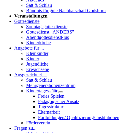
Satt & Schlau
Bündnis für gute Nachbarschaft Godshorn
Veranstaltungen
Gottesdienste
Sonntagsgottesdienste
Gottesdienst "ANDERS"
AbendgottesdienstPlus
Kinderkirche
Angebote für ...
Kleinkinder
Kinder
Jugendliche
Erwachsene
Ausgezeichnet ...
Satt & Schlau
Mehrgenerationenzentrum
Kindertagesstätte
Freies Spielen
Pädagogischer Ansatz
Tagesstruktur
Elternarbeit
Fortbildungen/ Qualifizierung/ Institutionen
Förderverein
Fragen zu...