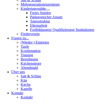
Satt & Schlau
Mehrgenerationenzentrum
Kindertagesstätte
Freies Spielen
Pädagogischer Ansatz
Tagesstruktur
Elternarbeit
Fortbildungen/ Qualifizierung/ Institutionen
Förderverein
Fragen zu...
(Wieder-) Eintreten
Taufe
Konfirmation
Trauung
Beerdigung
Kirchensteuer
Abendmahl
Über uns
Satt & Schlau
Kita
Kirche
Kapelle
Kontakt
Kontakt