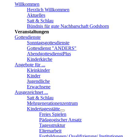
Willkommen
Herzlich Willkommen
Aktuelles
Satt & Schlau
Bündnis für gute Nachbarschaft Godshorn
Veranstaltungen
Gottesdienste
Sonntagsgottesdienste
Gottesdienst "ANDERS"
AbendgottesdienstPlus
Kinderkirche
Angebote für ...
Kleinkinder
Kinder
Jugendliche
Erwachsene
Ausgezeichnet ...
Satt & Schlau
Mehrgenerationenzentrum
Kindertagesstätte
Freies Spielen
Pädagogischer Ansatz
Tagesstruktur
Elternarbeit
Fortbildungen/ Qualifizierung/ Institutionen