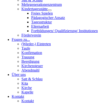
Satt & Schlau
Mehrgenerationenzentrum
Kindertagesstätte
Freies Spielen
Pädagogischer Ansatz
Tagesstruktur
Elternarbeit
Fortbildungen/ Qualifizierung/ Institutionen
Förderverein
Fragen zu...
(Wieder-) Eintreten
Taufe
Konfirmation
Trauung
Beerdigung
Kirchensteuer
Abendmahl
Über uns
Satt & Schlau
Kita
Kirche
Kapelle
Kontakt
Kontakt