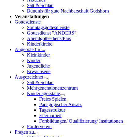
Satt & Schlau
Bündnis für gute Nachbarschaft Godshorn
Veranstaltungen
Gottesdienste
Sonntagsgottesdienste
Gottesdienst "ANDERS"
AbendgottesdienstPlus
Kinderkirche
Angebote für ...
Kleinkinder
Kinder
Jugendliche
Erwachsene
Ausgezeichnet ...
Satt & Schlau
Mehrgenerationenzentrum
Kindertagesstätte
Freies Spielen
Pädagogischer Ansatz
Tagesstruktur
Elternarbeit
Fortbildungen/ Qualifizierung/ Institutionen
Förderverein
Fragen zu...