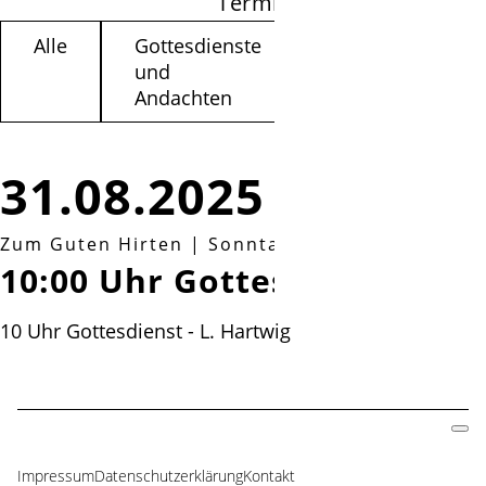
Termine filtern
Alle
Gottesdienste
Kinder /
und
Jugendliche
Andachten
31.08.2025
Zum Guten Hirten
|
Sonntag, 31.08.2025, 10:00
10:00 Uhr Gottesdienst
10 Uhr Gottesdienst - L. Hartwig
Impressum
Datenschutzerklärung
Kontakt
Navigation