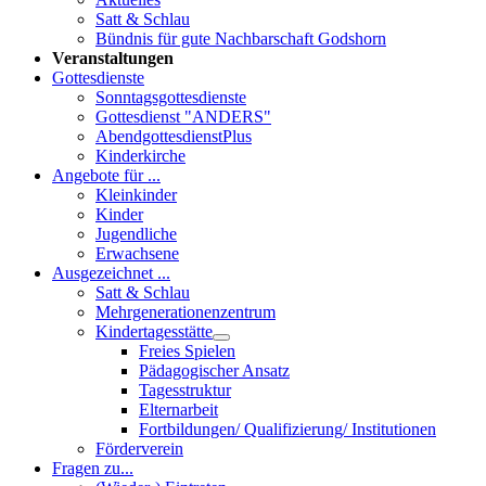
Satt & Schlau
Bündnis für gute Nachbarschaft Godshorn
Veranstaltungen
Gottesdienste
Sonntagsgottesdienste
Gottesdienst "ANDERS"
AbendgottesdienstPlus
Kinderkirche
Angebote für ...
Kleinkinder
Kinder
Jugendliche
Erwachsene
Ausgezeichnet ...
Satt & Schlau
Mehrgenerationenzentrum
Kindertagesstätte
Freies Spielen
Pädagogischer Ansatz
Tagesstruktur
Elternarbeit
Fortbildungen/ Qualifizierung/ Institutionen
Förderverein
Fragen zu...