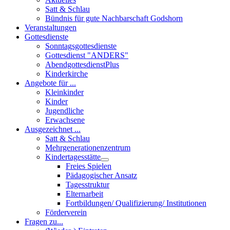
Satt & Schlau
Bündnis für gute Nachbarschaft Godshorn
Veranstaltungen
Gottesdienste
Sonntagsgottesdienste
Gottesdienst "ANDERS"
AbendgottesdienstPlus
Kinderkirche
Angebote für ...
Kleinkinder
Kinder
Jugendliche
Erwachsene
Ausgezeichnet ...
Satt & Schlau
Mehrgenerationenzentrum
Kindertagesstätte
Freies Spielen
Pädagogischer Ansatz
Tagesstruktur
Elternarbeit
Fortbildungen/ Qualifizierung/ Institutionen
Förderverein
Fragen zu...